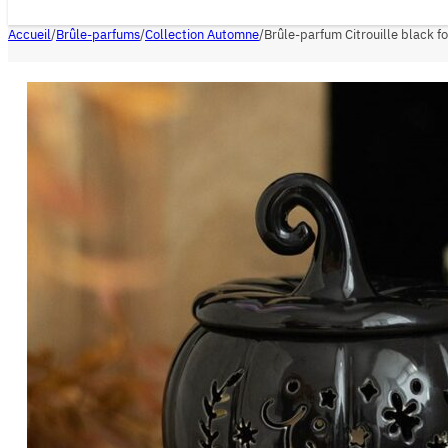
Accueil
/
Brûle-parfums
/
Collection Automne
/
Brûle-parfum Citrouille black fo