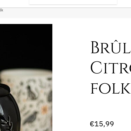
lk
Brûl
Citr
folk
€
15,99