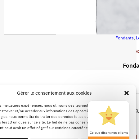
Fondants
,
L
AJOUTER AU PANIER
€
Fonda
LÉGALES
Gérer le consentement aux cookies
POLITIQUE DE REMBOURSEMENTS ET DE
les meilleures expériences, nous utilisons des technologies telles que les
RETOURS
CONDITIONS GÉNÉRALES DE VENTE
POLITIQ
 stocker et/ou accéder aux informations des appareils. Le fait de consentir à
gies nous permettra de traiter des données telles que le comportement de
CONFIDENTIALITÉ
 les ID uniques sur ce site. Le fait de ne pas consentir ou de retirer son
 peut avoir un effet négatif sur certaines caractéristiques et fonctions.
Ce que disent nos clients