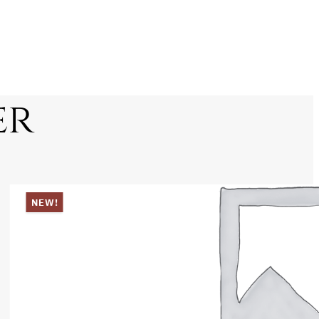
er
NEW!