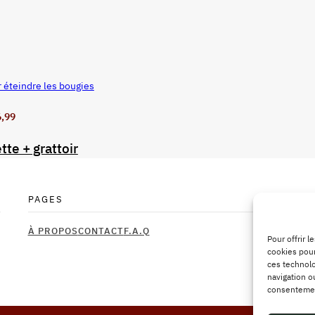
r éteindre les bougies
6,99
tte + grattoir
PAGES
À PROPOS
CONTACT
F.A.Q
Pour offrir 
cookies pour
ces technolo
navigation ou
consentement