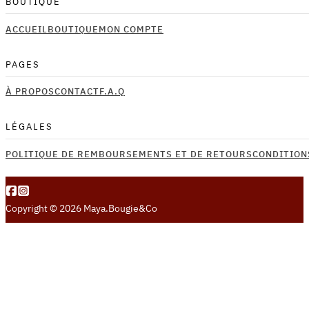
BOUTIQUE
peuvent
être
ACCUEIL
BOUTIQUE
MON COMPTE
choisies
sur
PAGES
la
À PROPOS
CONTACT
F.A.Q
page
du
produit
LÉGALES
POLITIQUE DE REMBOURSEMENTS ET DE RETOURS
CONDITION
Copyright © 2026 Maya.Bougie&Co