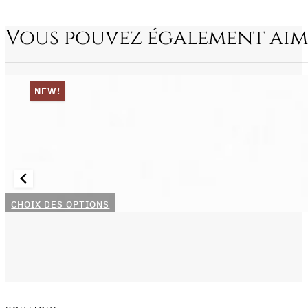
Vous pouvez également aim
NEW!
Ce
CHOIX DES OPTIONS
produit
a
plusieurs
variations.
Les
options