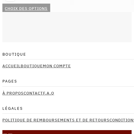
Ce
CHOIX DES OPTIONS
produit
a
plusieurs
variations.
Les
options
BOUTIQUE
peuvent
être
ACCUEIL
BOUTIQUE
MON COMPTE
choisies
sur
PAGES
la
À PROPOS
CONTACT
F.A.Q
page
du
produit
LÉGALES
POLITIQUE DE REMBOURSEMENTS ET DE RETOURS
CONDITION