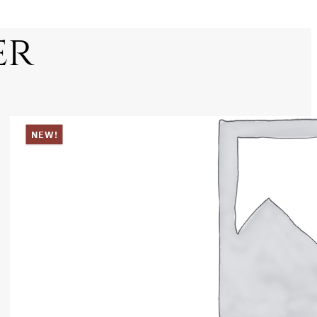
er
NEW!