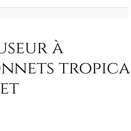
useur à
nnets tropica
et