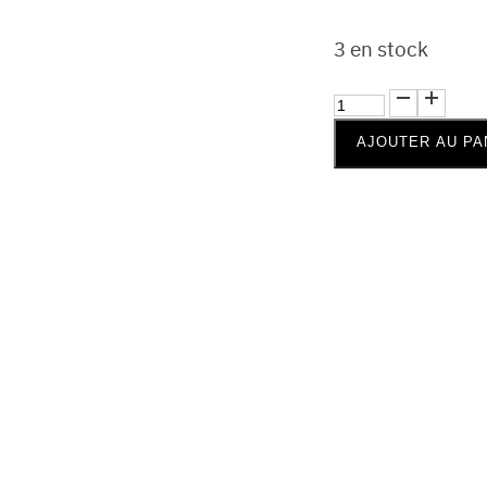
3 en stock
quantité
de
AJOUTER AU PA
Diffuseur
à
bâtonnets
tropical
sunset