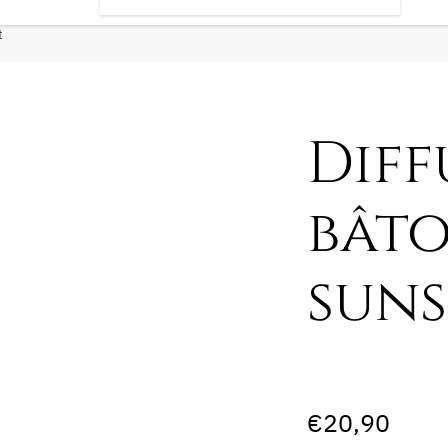
t
Diff
bâto
suns
€
20,90