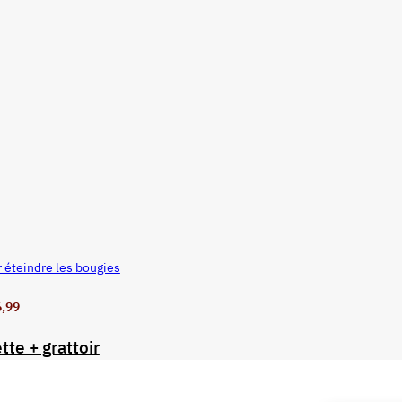
r éteindre les bougies
6,99
tte + grattoir