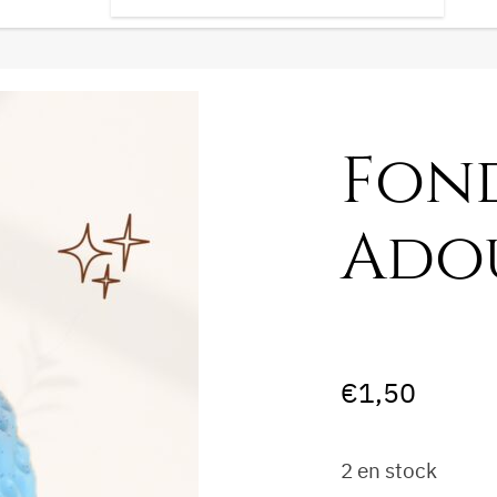
Fon
Ado
€
1,50
2 en stock