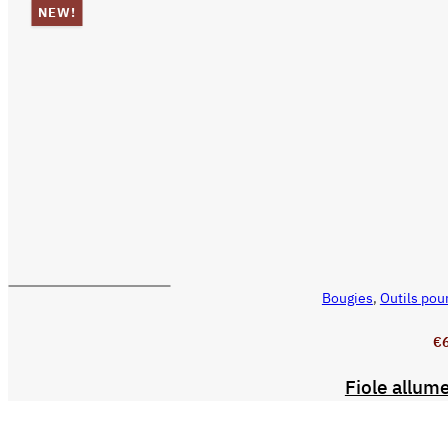
NEW!
Ce
Bougies
,
Outils pou
CHOIX DES OPTIONS
produit
€
a
plusieurs
Fiole allume
variations.
Les