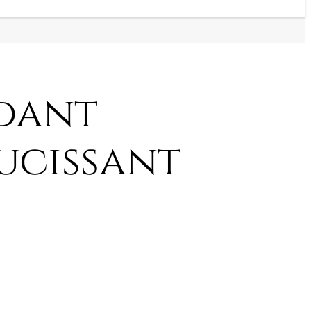
dant
ucissant