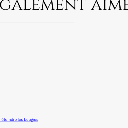
également aim
r éteindre les bougies