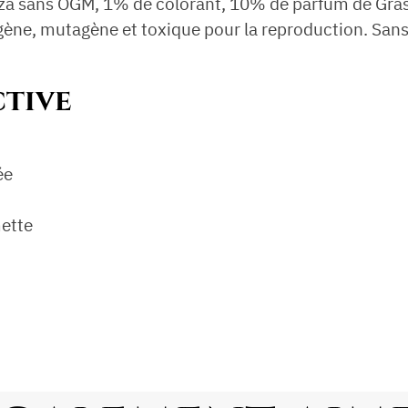
lza sans OGM, 1% de colorant, 10% de parfum de Gra
e, mutagène et toxique pour la reproduction. Sans 
tive
ée
mette