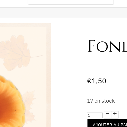
Fon
€
1,50
17 en stock
quantité
de
AJOUTER AU PA