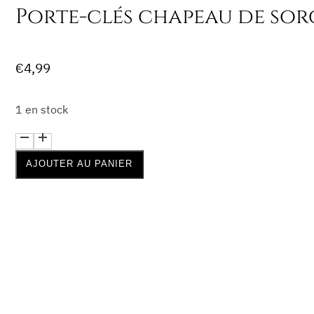
Porte-clés chapeau de sor
€
4,99
1 en stock
quantité
de
AJOUTER AU PANIER
Porte-
clés
chapeau
de
sorcière