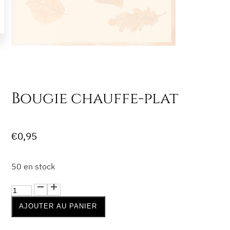
Bougie chauffe-plat
€
0,95
50 en stock
quantité
de
AJOUTER AU PANIER
Bougie
chauffe-