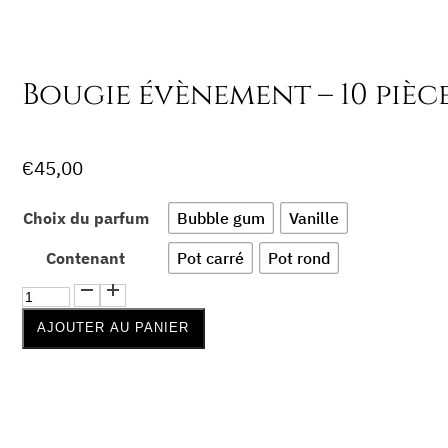
Bougie évènement – 10 pièc
€
45,00
Choix du parfum
Bubble gum
Vanille
Contenant
Pot carré
Pot rond
quantité
de
AJOUTER AU PANIER
Bougie
évènement
-
10
pièces