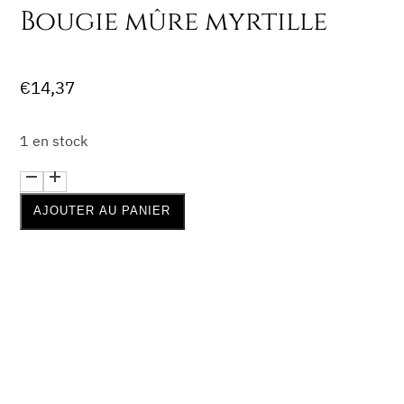
Bougie mûre myrtille
Le
Le
€
14,37
prix
prix
initial
actuel
1 en stock
était :
est :
quantité
€16,90.
€14,37.
de
AJOUTER AU PANIER
Bougie
mûre
myrtille