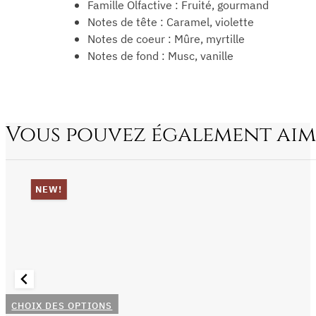
Famille Olfactive : Fruité, gourmand
Notes de tête : Caramel, violette
Notes de coeur : Mûre, myrtille
Notes de fond : Musc, vanille
Vous pouvez également aim
NEW!
Ce
CHOIX DES OPTIONS