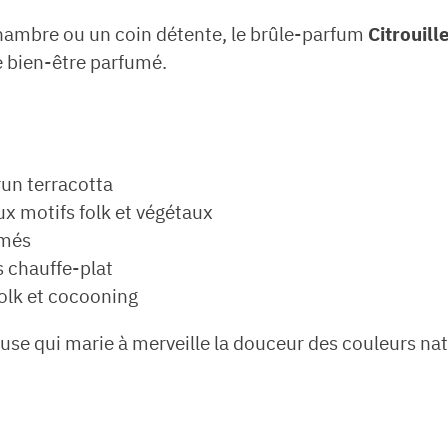
chambre ou un coin détente, le brûle-parfum
Citrouill
 bien-être parfumé.
run terracotta
ux motifs folk et végétaux
umés
 chauffe-plat
olk et cocooning
euse qui marie à merveille la douceur des couleurs nat