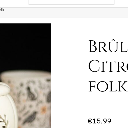
olk
Brûl
Citr
folk
€
15,99