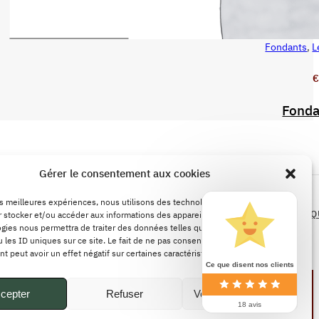
Fondants
,
L
AJOUTER AU PANIER
€
Fonda
LÉGALES
Gérer le consentement aux cookies
POLITIQUE DE REMBOURSEMENTS ET DE
les meilleures expériences, nous utilisons des technologies telles que les
RETOURS
CONDITIONS GÉNÉRALES DE VENTE
POLITIQ
 stocker et/ou accéder aux informations des appareils. Le fait de consentir à
gies nous permettra de traiter des données telles que le comportement de
CONFIDENTIALITÉ
 les ID uniques sur ce site. Le fait de ne pas consentir ou de retirer son
 peut avoir un effet négatif sur certaines caractéristiques et fonctions.
Ce que disent nos clients
cepter
Refuser
Voir les préférences
18 avis