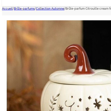
Accueil
/
Brûle-parfums
/
Collection Automne
/
Brûle-parfum Citrouille cream f