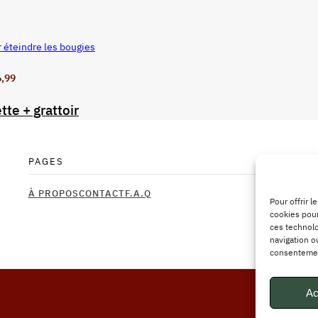
r éteindre les bougies
6,99
tte + grattoir
PAGES
À PROPOS
CONTACT
F.A.Q
Pour offrir 
cookies pour
ces technolo
navigation ou
consentement
Ac