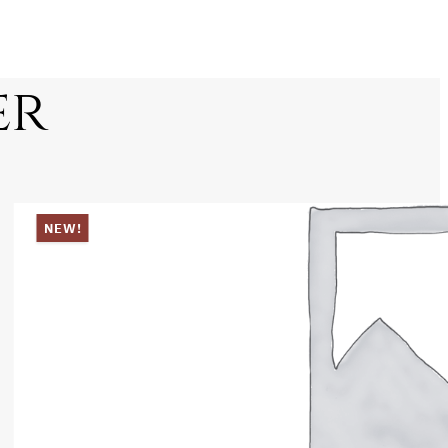
er
NEW!