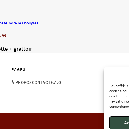
r éteindre les bougies
6,99
tte + grattoir
PAGES
À PROPOS
CONTACT
F.A.Q
Pour offrir 
cookies pour
ces technolo
navigation ou
consentement
Ac