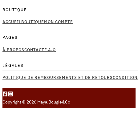
options
BOUTIQUE
peuvent
être
ACCUEIL
BOUTIQUE
MON COMPTE
choisies
sur
PAGES
la
À PROPOS
CONTACT
F.A.Q
page
du
produit
LÉGALES
POLITIQUE DE REMBOURSEMENTS ET DE RETOURS
CONDITION
Copyright © 2026 Maya.Bougie&Co