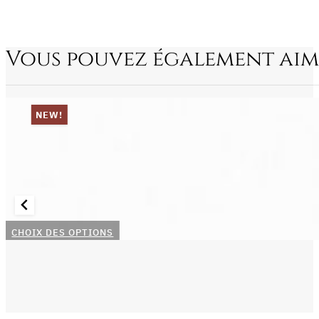
Vous pouvez également aim
NEW!
Ce
CHOIX DES OPTIONS
produit
a
plusieurs
variations.
Les