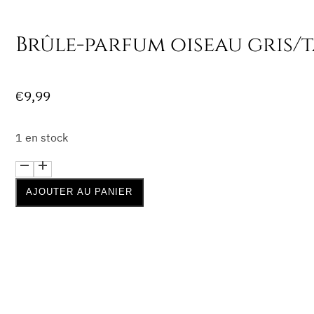
Brûle-parfum oiseau gris/
€
9,99
1 en stock
quantité
de
AJOUTER AU PANIER
Brûle-
parfum
oiseau
gris/taupe