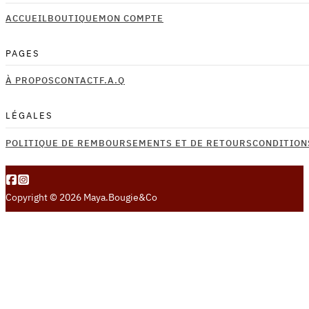
être
ACCUEIL
BOUTIQUE
MON COMPTE
choisies
sur
PAGES
la
À PROPOS
CONTACT
F.A.Q
page
du
produit
LÉGALES
POLITIQUE DE REMBOURSEMENTS ET DE RETOURS
CONDITION
Copyright © 2026 Maya.Bougie&Co