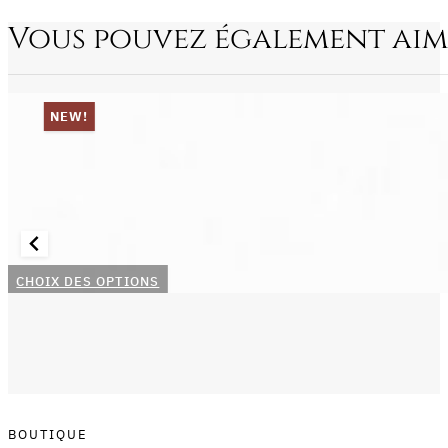
Vous pouvez également aim
NEW!
Ce
CHOIX DES OPTIONS
produit
a
plusieurs
variations.
Les
options
BOUTIQUE
peuvent