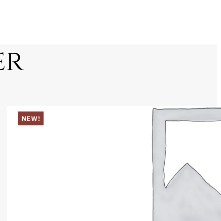
er
NEW!