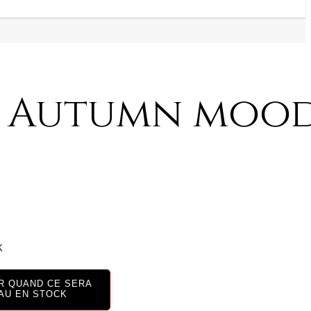
 Autumn moo
k
R QUAND CE SERA
AU EN STOCK