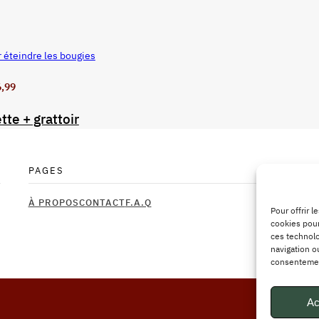
r éteindre les bougies
6,99
tte + grattoir
PAGES
À PROPOS
CONTACT
F.A.Q
Pour offrir 
cookies pour
ces technolo
navigation ou
consentement
Ac