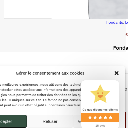
Fondants
,
L
AJOUTER AU PANIER
€
Fonda
LÉGALES
Gérer le consentement aux cookies
POLITIQUE DE REMBOURSEMENTS ET DE
les meilleures expériences, nous utilisons des technologies telles que les
RETOURS
CONDITIONS GÉNÉRALES DE VENTE
POLITIQ
 stocker et/ou accéder aux informations des appareils. Le fait de consentir à
gies nous permettra de traiter des données telles que le comportement de
CONFIDENTIALITÉ
 les ID uniques sur ce site. Le fait de ne pas consentir ou de retirer son
 peut avoir un effet négatif sur certaines caractéristiques et fonctions.
Ce que disent nos clients
cepter
Refuser
Voir les préférences
18 avis