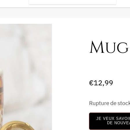
Mug
€
12,99
Rupture de stoc
JE VEUX SAVOI
DE NOUVE