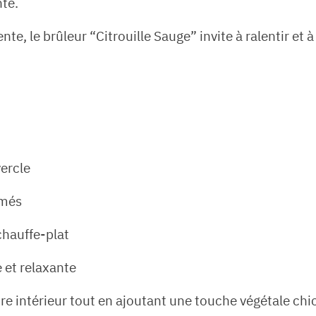
te.
e, le brûleur “Citrouille Sauge” invite à ralentir et à 
vercle
umés
chauffe-plat
 et relaxante
re intérieur tout en ajoutant une touche végétale chi