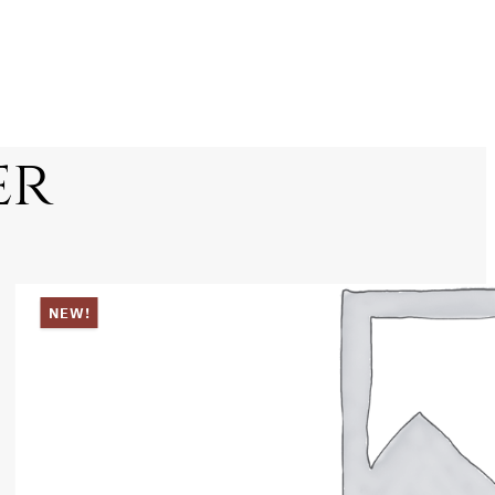
er
NEW!