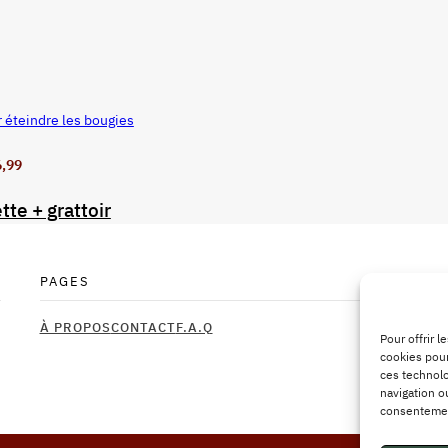
r éteindre les bougies
6,99
tte + grattoir
PAGES
À PROPOS
CONTACT
F.A.Q
Pour offrir 
cookies pour
ces technolo
navigation ou
consentement