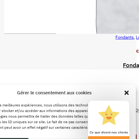
Fondants
,
L
AJOUTER AU PANIER
€
Fonda
LÉGALES
Gérer le consentement aux cookies
POLITIQUE DE REMBOURSEMENTS ET DE
les meilleures expériences, nous utilisons des technologies telles que les
RETOURS
CONDITIONS GÉNÉRALES DE VENTE
POLITIQ
 stocker et/ou accéder aux informations des appareils. Le fait de consentir à
gies nous permettra de traiter des données telles que le comportement de
CONFIDENTIALITÉ
 les ID uniques sur ce site. Le fait de ne pas consentir ou de retirer son
 peut avoir un effet négatif sur certaines caractéristiques et fonctions.
Ce que disent nos clients