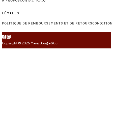
À PROPOS
CONTACT
F.A.Q
page
du
produit
LÉGALES
POLITIQUE DE REMBOURSEMENTS ET DE RETOURS
CONDITION
Copyright © 2026 Maya.Bougie&Co